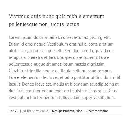
Vivamus quis nunc quis nibh elementum
pellentesque non luctus lectus
Lorem ipsum dolor sit amet, consectetur adipiscing elit.
Etiam id eros neque. Vestibulum erat nulla, porta pretium
ultrices at, accumsan quis elit. Sed ligula nulla, gravida ut
tempus a, pharetra et lacus. Suspendisse potenti. Fusce
pellentesque augue sit amet ipsum mattis dignissim.
Curabitur fringilla neque eu ligula pellentesque tempus.
Fusce elementum lectus eget odio porttitor ut tincidunt nibh
iaculis. Donec lacus est, mollis ut bibendum ac, adipiscing at
dui. Cras porttitor neque eget orci pulvinar consequat. Cras
vestibulum leo fermentum tellus ullamcorper vestibulum.
Par
YR
|
juillet 31st, 2012
|
Design Process
,
Misc
|
0 commentaire