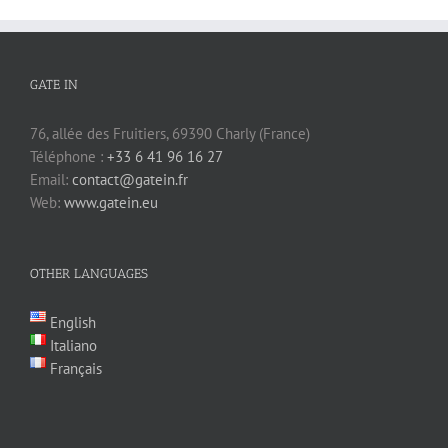
GATE IN
76, allée des Fruitiers, 69390 Charly (France)
Téléphone :
+33 6 41 96 16 27
Email:
contact@gatein.fr
Web:
www.gatein.eu
OTHER LANGUAGES
English
Italiano
Français