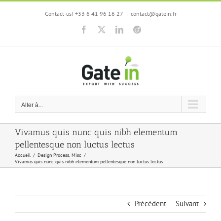
Skip
Contact-us! +33 6 41 96 16 27
|
contact@gatein.fr
to
content
Facebook
X
LinkedIn
Viadeo
Aller à...
Vivamus quis nunc quis nibh elementum
pellentesque non luctus lectus
Accueil
Design Process
Misc
Vivamus quis nunc quis nibh elementum pellentesque non luctus lectus
Précédent
Suivant